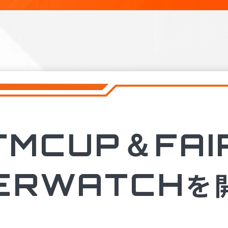
TMCUP＆FAI
ERWATCH
を