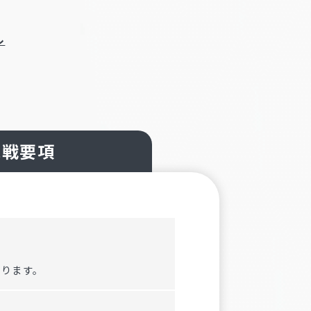
ル
観戦要項
あります。