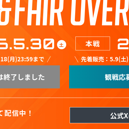
6.5.30
2
本戦
土
8(月)23:59まで
先着販売：5.9(土)12
は終了しました
観戦応
て配信中！
公式