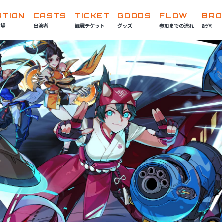
ATION
CASTS
TICKET
GOODS
FLOW
BR
会場
出演者
観戦チケット
グッズ
参加までの流れ
配信