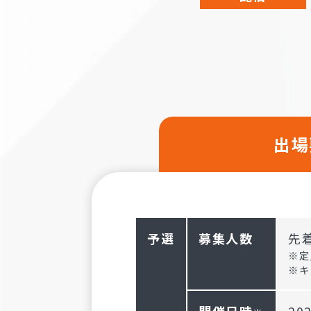
出場
予選
募集人数
先着
※定
※キ
開催日時
20