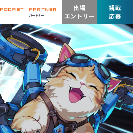
出場
観戦
OADCAST
PARTNER
エントリー
応募
パートナー